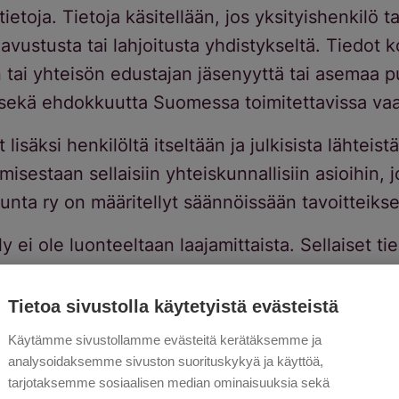
tietoja. Tietoja käsitellään, jos yksityishenkilö t
avustusta tai lahjoitusta yhdistykseltä. Tiedot 
n tai yhteisön edustajan jäsenyyttä tai asemaa p
 sekä ehdokkuutta Suomessa toimitettavissa vaa
 lisäksi henkilöltä itseltään ja julkisista lähteist
sestaan sellaisiin yhteiskunnallisiin asioihin, 
kunta ry on määritellyt säännöissään tavoitteiks
y ei ole luonteeltaan laajamittaista. Sellaiset tie
dyltä itseltään, on pääosin saatu julkisista lähtei
a mediasta.
Tietoa sivustolla käytetyistä evästeistä
Käytämme sivustollamme evästeitä kerätäksemme ja
etosisältö
analysoidaksemme sivuston suorituskykyä ja käyttöä,
tarjotaksemme sosiaalisen median ominaisuuksia sekä