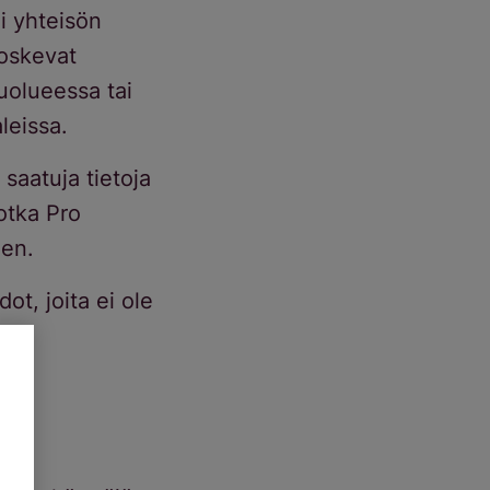
ai yhteisön
koskevat
uolueessa tai
leissa.
ä saatuja tietoja
jotka Pro
een.
dot, joita ei ole
stä