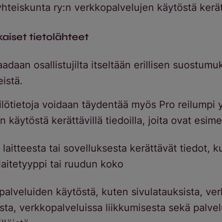
yhteiskunta ry:n verkkopalvelujen käytöstä kerät
iset tietolähteet
adaan osallistujilta itseltään erillisen suostum
eistä.
ilötietoja voidaan täydentää myös Pro reilumpi 
 käytöstä kerättävillä tiedoilla, joita ovat esime
 laitteesta tai sovelluksesta kerättävät tiedot, k
 laitetyyppi tai ruudun koko
palveluiden käytöstä, kuten sivulatauksista, ve
asta, verkkopalveluissa liikkumisesta sekä palve