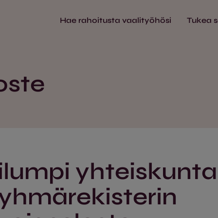
Hae rahoitusta vaalityöhösi
Tukea 
oste
ilumpi yhteiskunta
ryhmärekisterin