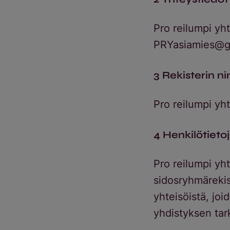
Pro reilumpi yh
PRYasiamies@g
3 Rekisterin ni
Pro reilumpi yh
4 Henkilötietoj
Pro reilumpi yh
sidosryhmärekist
yhteisöistä, joi
yhdistyksen tark