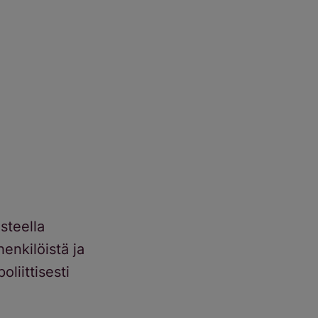
steella
enkilöistä ja
oliittisesti