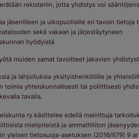
erätään rekisteriin, jotta yhdistys voi sääntöjen
aa jäsenilleen ja ulkopuolisille eri tavoin tietoja 
natalouden sekä vakaan ja järjestäytyneen
skunnan hyödyistä
yötä muiden samat tavoitteet jakavien yhdistys
ia ja lahjoituksia yksityishenkilöille ja yhteisöil
 toimia yhteiskunnallisesti tai poliittisesti yhdi
kevalla tavalla.
eiskunta ry käsittelee edellä mainittuja tarkoitu
iittisista mielipiteistä ja ammattiliiton jäsenyyde
n yleisen tietosuoja-asetuksen (2016/679) 9 a