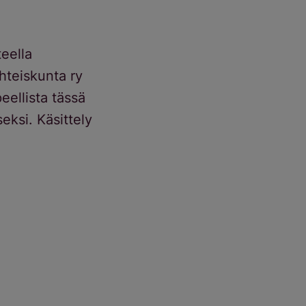
eella
hteiskunta ry
peellista tässä
eksi. Käsittely