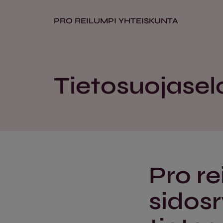
PRO REILUMPI YHTEISKUNTA
Tietosuojasel
Pro re
sidos