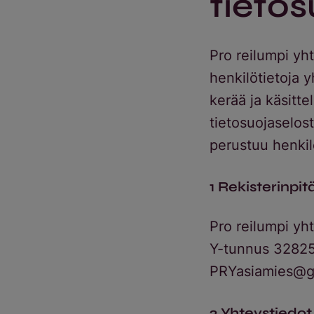
tietos
Pro reilumpi yh
henkilötietoja 
kerää ja käsitte
tietosuojaselos
perustuu henki
1 Rekisterinpit
Pro reilumpi yh
Y-tunnus 3282
PRYasiamies@g
2 Yhteystiedot 