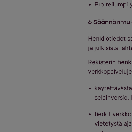
Pro reilumpi 
6 Säännönmuka
Henkilötiedot sa
ja julkisista läht
Rekisterin henk
verkkopalvelujen
käytettävästä
selainversio,
tiedot verkko
vietetystä aj