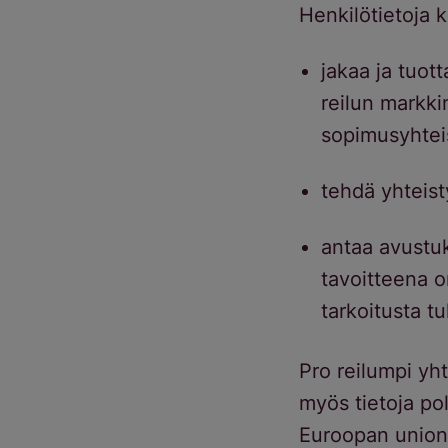
Henkilötietoja k
jakaa ja tuott
reilun markki
sopimusyhtei
tehdä yhteist
antaa avustuks
tavoitteena on
tarkoitusta tu
Pro reilumpi yht
myös tietoja pol
Euroopan unioni