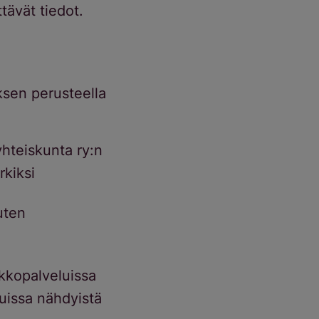
tävät tiedot.
uksen perusteella
yhteiskunta ry:n
rkiksi
uten
rkkopalveluissa
luissa nähdyistä