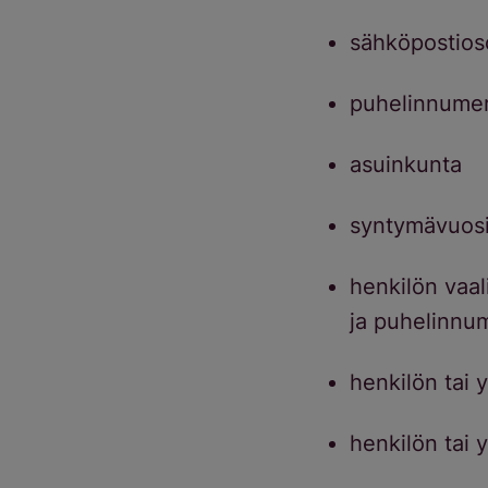
sähköpostios
puhelinnume
asuinkunta
syntymävuos
henkilön vaal
ja puhelinnu
henkilön tai 
henkilön tai 