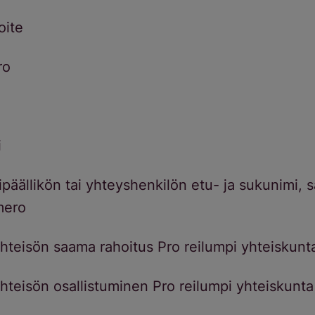
oite
ro
i
ipäällikön tai yhteyshenkilön etu- ja sukunimi, 
mero
yhteisön saama rahoitus Pro reilumpi yhteiskunta
yhteisön osallistuminen Pro reilumpi yhteiskunta