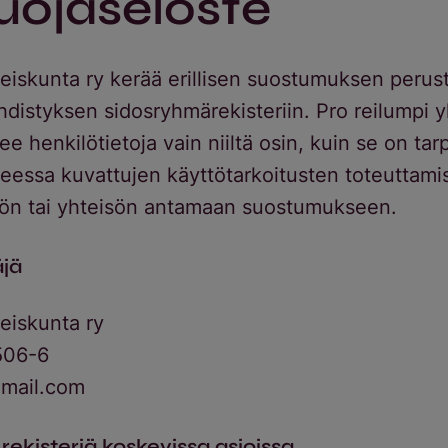
uojaseloste
teiskunta ry kerää erillisen suostumuksen perust
yhdistyksen sidosryhmärekisteriin. Pro reilumpi y
lee henkilötietoja vain niiltä osin, kuin se on tar
teessa kuvattujen käyttötarkoitusten toteuttamis
lön tai yhteisön antamaan suostumukseen.
äjä
teiskunta ry
506-6
mail.com
rekisteriä koskevissa asioissa