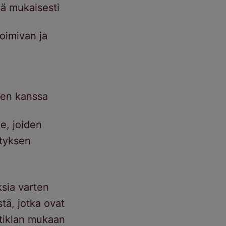
sä mukaisesti
toimivan ja
ten kanssa
le, joiden
styksen
ksia varten
stä, jotka ovat
rtiklan mukaan