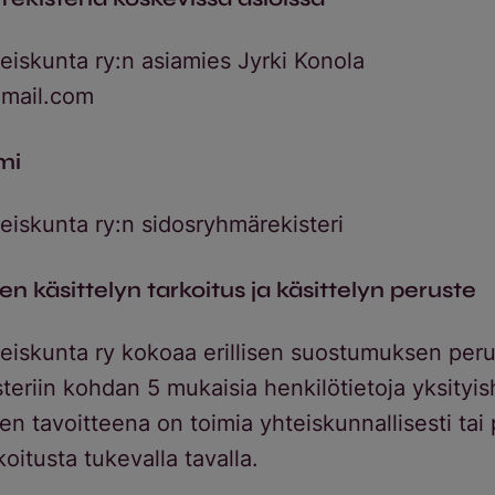
teiskunta ry:n asiamies Jyrki Konola
mail.com
mi
teiskunta ry:n sidosryhmärekisteri
en käsittelyn tarkoitus ja käsittelyn peruste
teiskunta ry kokoaa erillisen suostumuksen peru
eriin kohdan 5 mukaisia henkilötietoja yksityish
den tavoitteena on toimia yhteiskunnallisesti tai p
oitusta tukevalla tavalla.