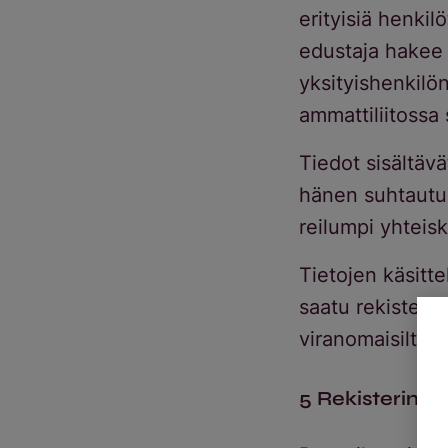
erityisiä henkilö
edustaja hakee 
yksityishenkilö
ammattiliitossa
Tiedot sisältävät
hänen suhtautumi
reilumpi yhteis
Tietojen käsittel
saatu rekisteröi
viranomaisilta j
5 Rekisterin ti