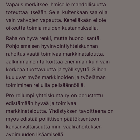
Vapaus merkitsee ihmiselle mahdollisuutta
toteuttaa itseään. Se ei kuitenkaan saa olla
vain vahvojen vapautta. Kenelläkään ei ole
oikeutta toimia muiden kustannuksella.
Raha on hyvä renki, mutta huono isäntä.
Pohjoismaisen hyvinvointiyhteiskunnan
rahoitus vaatii toimivaa markkinataloutta.
Jälkimmäinen tarkoittaa enemmän kuin vain
korkeaa tuottavuutta ja työllisyyttä. Siihen
kuuluvat myös markkinoiden ja työelämän
toimiminen reiluilla pelisäännöillä.
Pro reilumpi yhteiskunta ry on perustettu
edistämään hyvää ja toimivaa
markkinataloutta. Yhdistyksen tavoitteena on
myös edistää poliittisen päätöksenteon
kansanvaltaisuutta mm. vaalirahoituksen
avoimuuden lisäämisellä.